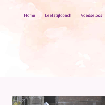
Doorgaan
naar
Home
Leefstijlcoach
Voedselbos
inhoud