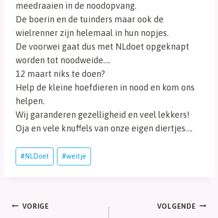
meedraaien in de noodopvang.
De boerin en de tuinders maar ook de
wielrenner zijn helemaal in hun nopjes.
De voorwei gaat dus met NLdoet opgeknapt
worden tot noodweide….
12 maart niks te doen?
Help de kleine hoefdieren in nood en kom ons
helpen.
Wij garanderen gezelligheid en veel lekkers!
Oja en vele knuffels van onze eigen diertjes….
Bericht
#
NLDoet
#
weitje
tags:
Bericht
VORIGE
VOLGENDE