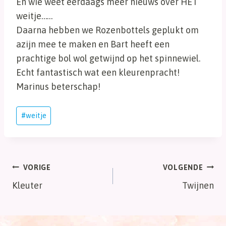
En wie weet eerdaags meer nieuws over HET
weitje……
Daarna hebben we Rozenbottels geplukt om
azijn mee te maken en Bart heeft een
prachtige bol wol getwijnd op het spinnewiel.
Echt fantastisch wat een kleurenpracht!
Marinus beterschap!
Bericht
#
weitje
tags:
Bericht
VORIGE
VOLGENDE
Kleuter
Twijnen
navigatie