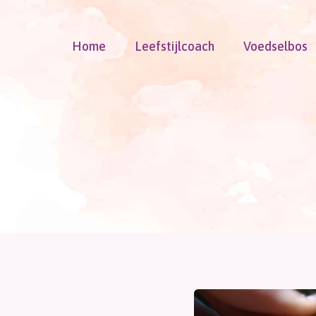
Doorgaan
naar
Home
Leefstijlcoach
Voedselbos
inhoud