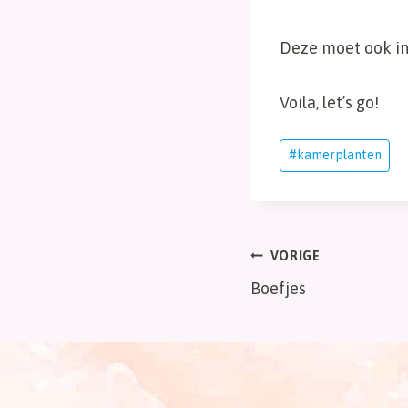
Deze moet ook in
Voila, let’s go!
Bericht
#
kamerplanten
tags:
Bericht
VORIGE
Boefjes
navigatie