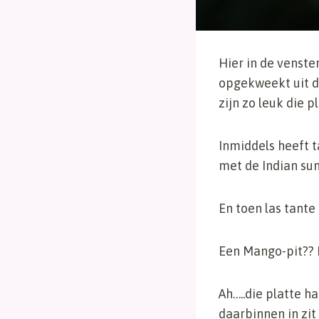
Hier in de venst
opgekweekt uit d
zijn zo leuk die p
Inmiddels heeft t
met de Indian su
En toen las tant
Een Mango-pit?? H
Ah…..die platte h
daarbinnen in zit