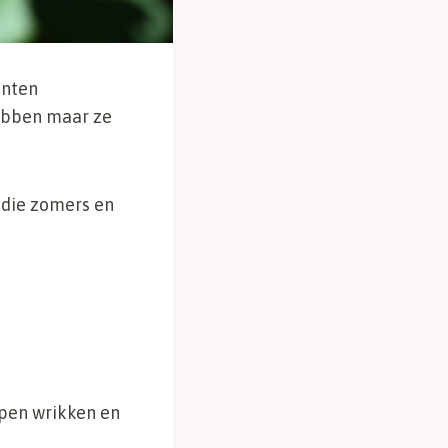
anten
ebben maar ze
 die zomers en
 open wrikken en