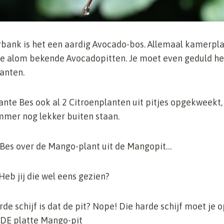
erbank is het een aardig Avocado-bos. Allemaal kamerpl
e alom bekende Avocadopitten. Je moet even geduld h
lanten.
ante Bes ook al 2 Citroenplanten uit pitjes opgekweekt,
mmer nog lekker buiten staan.
e Bes over de Mango-plant uit de Mangopit…
eb jij die wel eens gezien?
arde schijf is dat de pit? Nope! Die harde schijf moet je
 DE platte Mango-pit