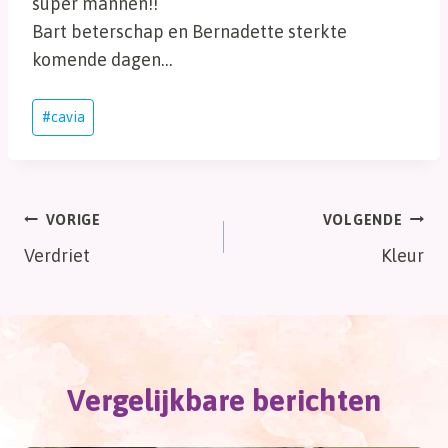
super mannen!!
Bart beterschap en Bernadette sterkte
komende dagen…
Bericht
#
cavia
tags:
Bericht
VORIGE
VOLGENDE
Verdriet
Kleur
navigatie
Vergelijkbare berichten