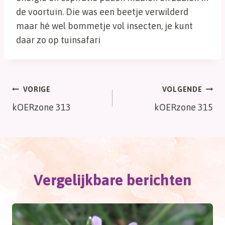
de voortuin. Die was een beetje verwilderd
maar hé wel bommetje vol insecten, je kunt
daar zo op tuinsafari
Bericht
VORIGE
VOLGENDE
kOERzone 313
kOERzone 315
navigatie
Vergelijkbare berichten