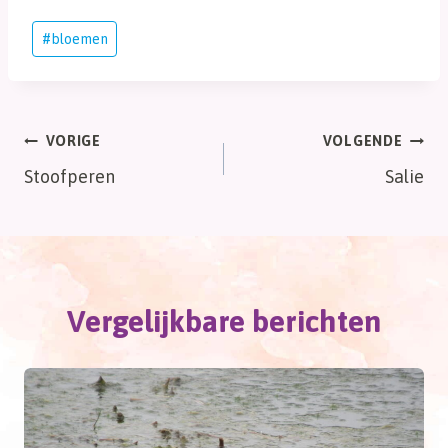
Bericht
#
bloemen
tags:
Bericht
VORIGE
VOLGENDE
Stoofperen
Salie
navigatie
Vergelijkbare berichten