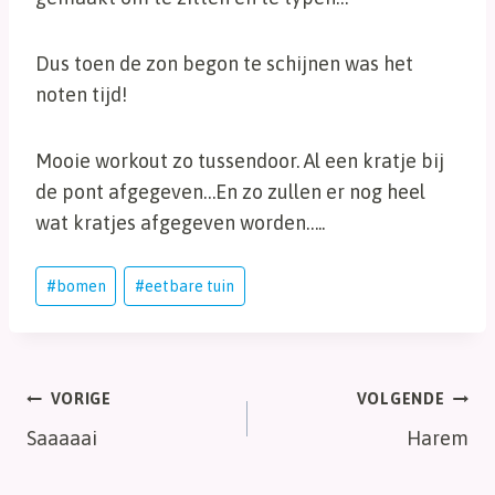
Dus toen de zon begon te schijnen was het
noten tijd!
Mooie workout zo tussendoor. Al een kratje bij
de pont afgegeven…En zo zullen er nog heel
wat kratjes afgegeven worden…..
Bericht
#
bomen
#
eetbare tuin
tags:
Bericht
VORIGE
VOLGENDE
Saaaaai
Harem
navigatie