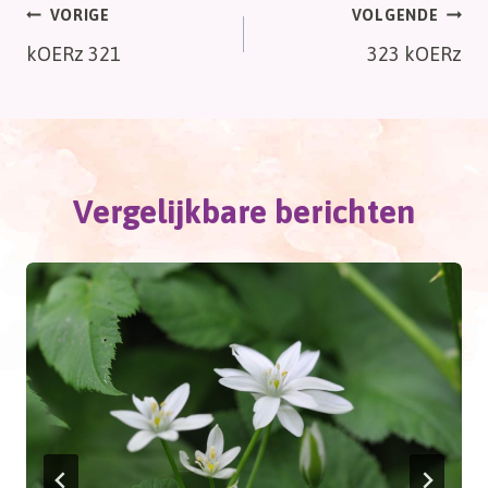
Bericht
VORIGE
VOLGENDE
kOERz 321
323 kOERz
navigatie
Vergelijkbare berichten