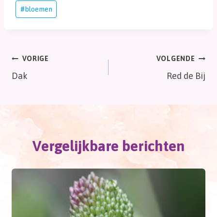
Bericht
#
bloemen
tags:
Bericht
VORIGE
VOLGENDE
Dak
Red de Bij
navigatie
Vergelijkbare berichten