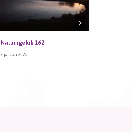
Natuurgeluk 162
kOERzon
3 januari 2025
20 mei 2026