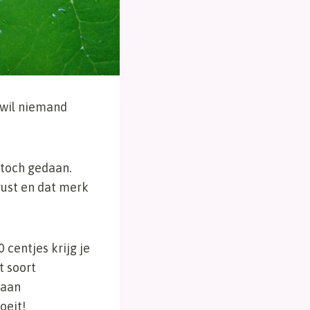
t wil niemand
toch gedaan.
ust en dat merk
 centjes krijg je
t soort
 aan
oeit!