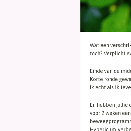
Wat een verschrik
toch? Verplicht e
Einde van de mid
Korte ronde gewa
ik echt als ik te
En hebben jullie d
voor 2 weken een 
beweegprogramma’s
Hypericum..verbete