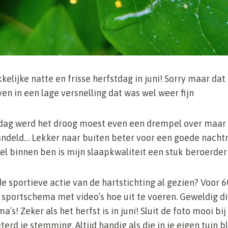
kelijke natte en frisse herfstdag in juni! Sorry maar da
ven in een lage versnelling dat was wel weer fijn
dag werd het droog moest even een drempel over maar 
ndeld… Lekker naar buiten beter voor een goede nachtr
veel binnen ben is mijn slaapkwaliteit een stuk beroerder
e sportieve actie van de hartstichting al gezien? Voor 60
sportschema met video’s hoe uit te voeren. Geweldig di
! Zeker als het herfst is in juni! Sluit de foto mooi bij
rd je stemming. Altijd handig als die in je eigen tuin bl