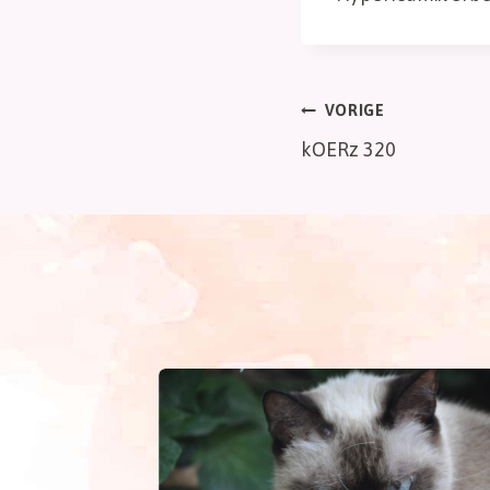
Bericht
VORIGE
kOERz 320
navigatie