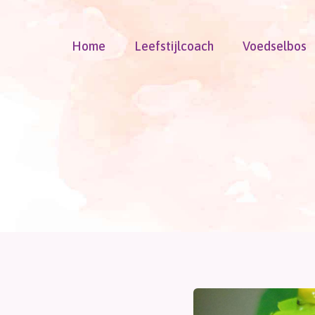
Doorgaan
naar
Home
Leefstijlcoach
Voedselbos
inhoud