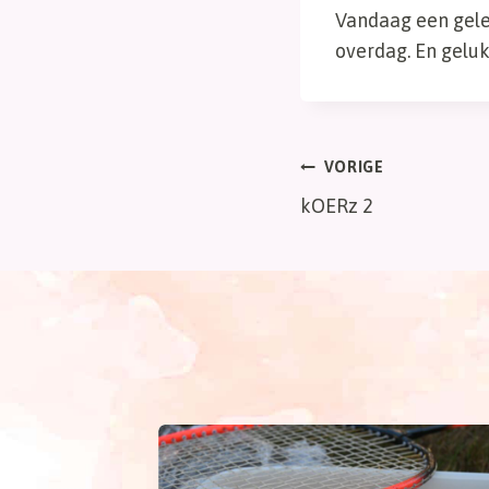
Vandaag een gele
overdag. En geluk
Bericht
VORIGE
kOERz 2
navigatie