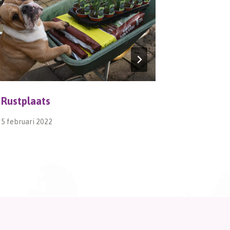
Rustplaats
HartStijl
5 februari 2022
25 april 202