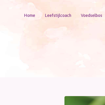
Doorgaan
naar
Home
Leefstijlcoach
Voedselbos
inhoud