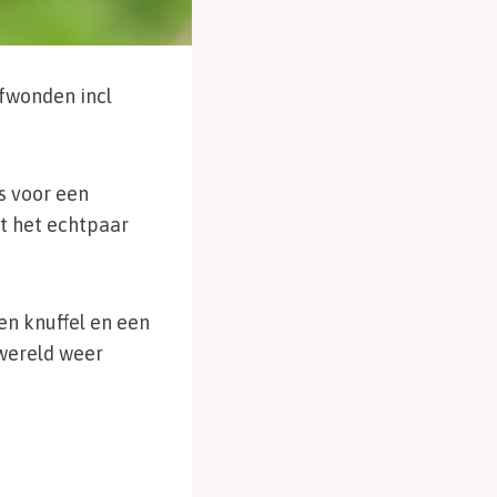
afwonden incl
s voor een
t het echtpaar
en knuffel en een
 wereld weer