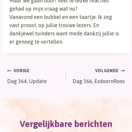
Maar we gaan door! Veel te leuke reacties
gehad op mijn vraag wat nu?
Vanavond een bubbel en een taartje. Ik zeg
vast proost, op jullie trouwe lezers. En
dankjewel tuinders want mede dankzij jullie is
er genoeg te vertellen.
Bericht
VORIGE
VOLGENDE
Dag 364, Update
Dag 366, EsdoornRoos
navigatie
Vergelijkbare berichten