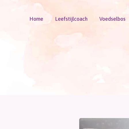
Doorgaan
naar
Home
Leefstijlcoach
Voedselbos
inhoud