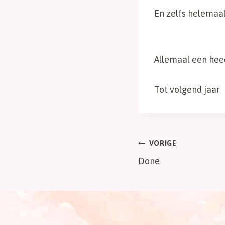
En zelfs helemaal 
Allemaal een heee
Tot volgend jaar
Bericht
VORIGE
Done
navigatie