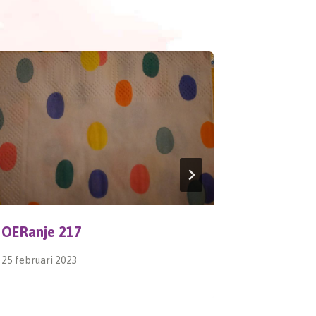
OERanje 217
Planten
25 februari 2023
5 april 2017