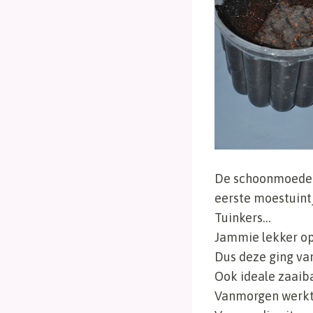
De schoonmoeder
eerste moestuintj
Tuinkers…
Jammie lekker o
Dus deze ging va
Ook ideale zaaib
Vanmorgen werkte