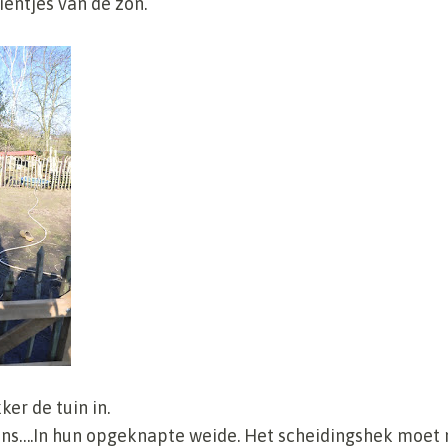
entjes van de zon.
er de tuin in.
 eens….In hun opgeknapte weide. Het scheidingshek moet