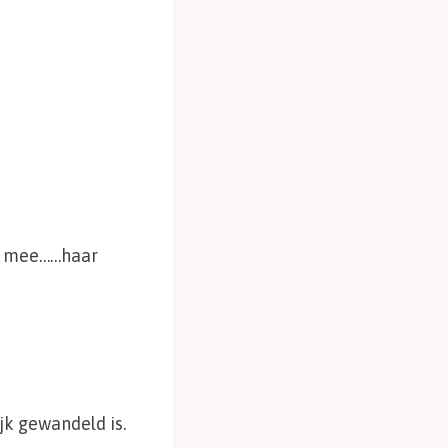
t mee……haar
k gewandeld is.