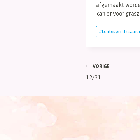
afgemaakt worden 
kan er voor gras
Bericht
#
Lentesprint/zaai
tags:
Bericht
VORIGE
12/31
navigatie