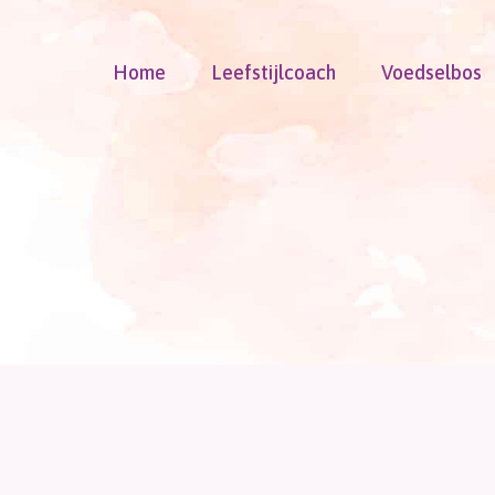
Doorgaan
naar
Home
Leefstijlcoach
Voedselbos
inhoud