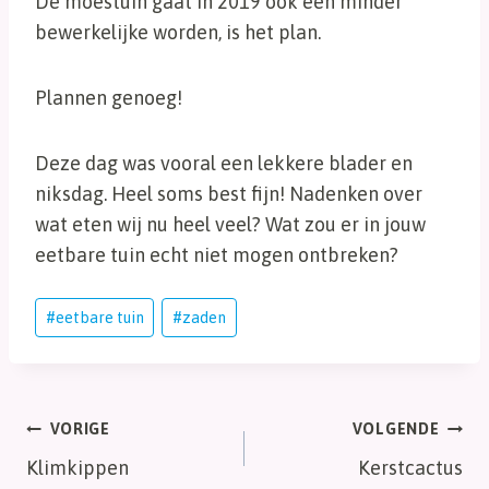
De moestuin gaat in 2019 ook een minder
bewerkelijke worden, is het plan.
Plannen genoeg!
Deze dag was vooral een lekkere blader en
niksdag. Heel soms best fijn! Nadenken over
wat eten wij nu heel veel? Wat zou er in jouw
eetbare tuin echt niet mogen ontbreken?
Bericht
#
eetbare tuin
#
zaden
tags:
Bericht
VORIGE
VOLGENDE
Klimkippen
Kerstcactus
navigatie