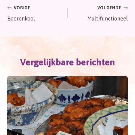
Bericht
VORIGE
VOLGENDE
Boerenkool
Multifunctioneel
navigatie
Vergelijkbare berichten