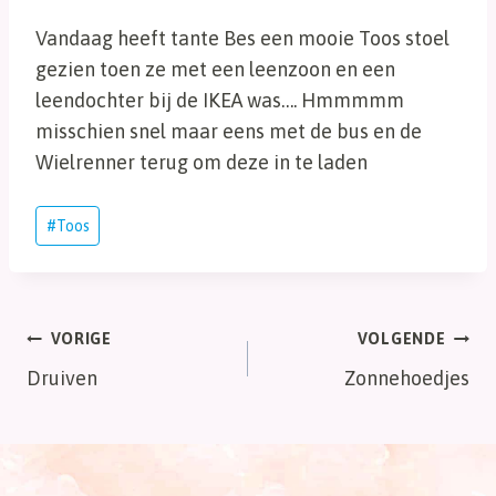
Vandaag heeft tante Bes een mooie Toos stoel
gezien toen ze met een leenzoon en een
leendochter bij de IKEA was…. Hmmmmm
misschien snel maar eens met de bus en de
Wielrenner terug om deze in te laden
Bericht
#
Toos
tags:
Bericht
VORIGE
VOLGENDE
Druiven
Zonnehoedjes
navigatie