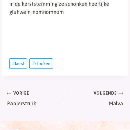
in de kerststemming ze schonken heerlijke
gluhwein, nomnomnom
Bericht
#
kerst
#
struiken
tags:
Bericht
VORIGE
VOLGENDE
Papierstruik
Malva
navigatie