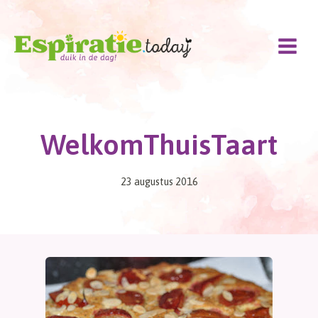
Doorgaan
naar
inhoud
WelkomThuisTaart
23 augustus 2016