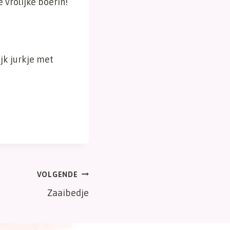
vrolijke boerin!
jk jurkje met
VOLGENDE
Zaaibedje