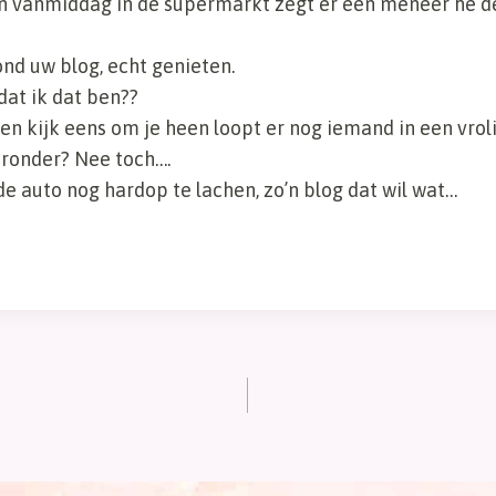
n vanmiddag in de supermarkt zegt er een meneer hé de 
vond uw blog, echt genieten.
dat ik dat ben??
en kijk eens om je heen loopt er nog iemand in een vroli
eronder? Nee toch….
e auto nog hardop te lachen, zo’n blog dat wil wat…