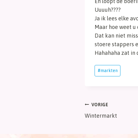
En loopt de boeri
Uuuuh????
Ja ik lees elke a
Maar hoe weet u 
Dat kan niet miss
stoere stappers 
Hahahaha zat in d
Bericht
#
markten
tags:
Bericht
VORIGE
Wintermarkt
navigatie