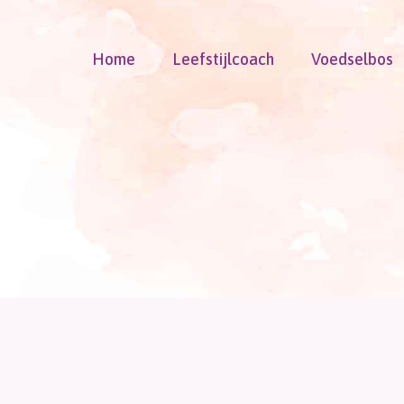
Doorgaan
naar
Home
Leefstijlcoach
Voedselbos
inhoud