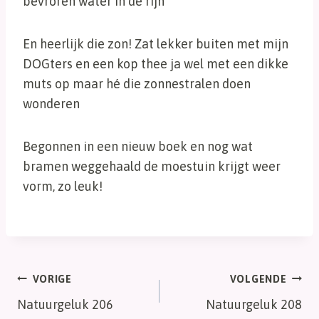
bevroren water in de rijn
En heerlijk die zon! Zat lekker buiten met mijn
DOGters en een kop thee ja wel met een dikke
muts op maar hé die zonnestralen doen
wonderen
Begonnen in een nieuw boek en nog wat
bramen weggehaald de moestuin krijgt weer
vorm, zo leuk!
Bericht
VORIGE
VOLGENDE
Natuurgeluk 206
Natuurgeluk 208
navigatie