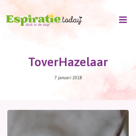
Doorgaan
naar
inhoud
ToverHazelaar
7 januari 2018