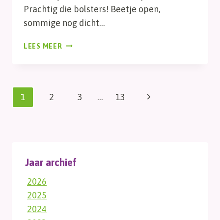
Prachtig die bolsters! Beetje open,
sommige nog dicht…
BOLSTERS
LEES MEER
Paginanavigatie
Volgende
1
2
3
…
13
pagina
Jaar archief
2026
2025
2024