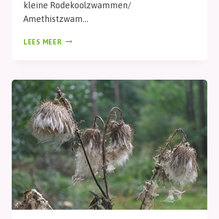
kleine Rodekoolzwammen/
Amethistzwam…
RODEKOOLZWAM
LEES MEER