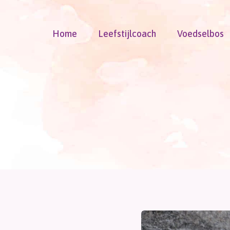
Doorgaan
naar
Home
Leefstijlcoach
Voedselbos
inhoud