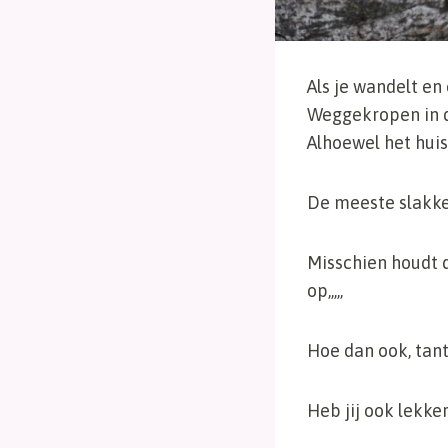
Als je wandelt en
Weggekropen in d
Alhoewel het huisj
De meeste slakke
Misschien houdt d
op,,,,,
Hoe dan ook, tant
Heb jij ook lekk