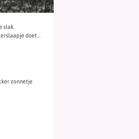
 slak.
terslaapje doet…
ekker zonnetje