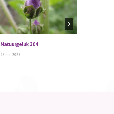
Natuurgeluk 304
Winterko
25 mei 2025
6 juni 2021