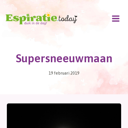
Doorgaan
naar
inhoud
Supersneeuwmaan
19 februari 2019