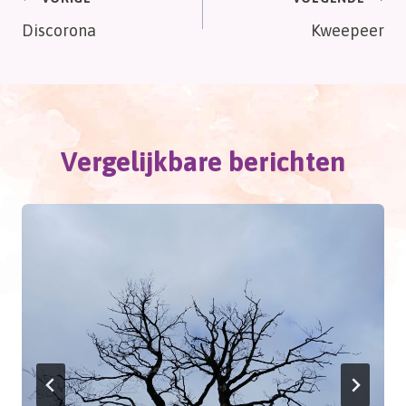
Bericht
Discorona
Kweepeer
navigatie
Vergelijkbare berichten