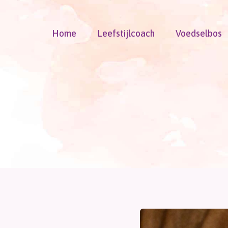
Doorgaan
naar
Home
Leefstijlcoach
Voedselbos
inhoud