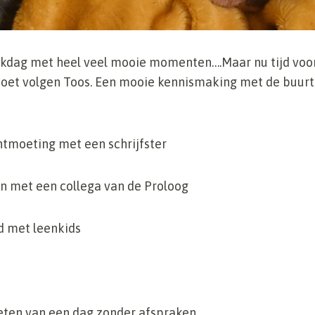
kdag met heel veel mooie momenten….Maar nu tijd voo
oet volgen Toos. Een mooie kennismaking met de buurt
ntmoeting met een schrijfster
en met een collega van de Proloog
d met leenkids
eten van een dag zonder afspraken