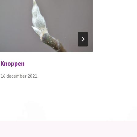
Knoppen
Moestui
16 december 2021
21 juli 2014