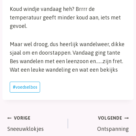
Koud windje vandaag heh? Brrrr de
temperatuur geeft minder koud aan, iets met
gevoel.
Maar wel droog, dus heerlijk wandelweer, dikke
sjaal om en doorstappen. Vandaag ging tante
Bes wandelen met een leenzoon en……zijn fret.
Wat een leuke wandeling en wat een bekijks
Bericht
#
voedselbos
tags:
Bericht
VORIGE
VOLGENDE
Sneeuwklokjes
Ontspanning
navigatie