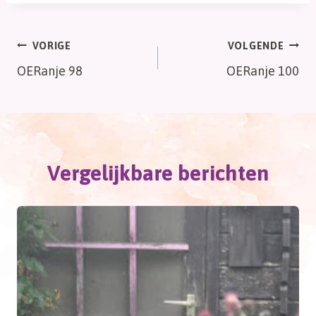
Bericht
VORIGE
VOLGENDE
OERanje 98
OERanje 100
navigatie
Vergelijkbare berichten