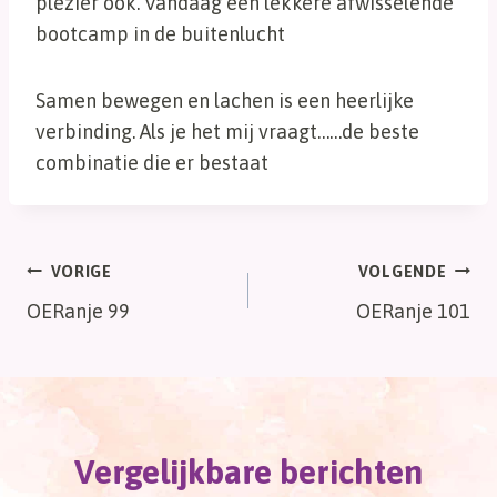
plezier ook. Vandaag een lekkere afwisselende
bootcamp in de buitenlucht
Samen bewegen en lachen is een heerlijke
verbinding. Als je het mij vraagt……de beste
combinatie die er bestaat
Bericht
VORIGE
VOLGENDE
OERanje 99
OERanje 101
navigatie
Vergelijkbare berichten