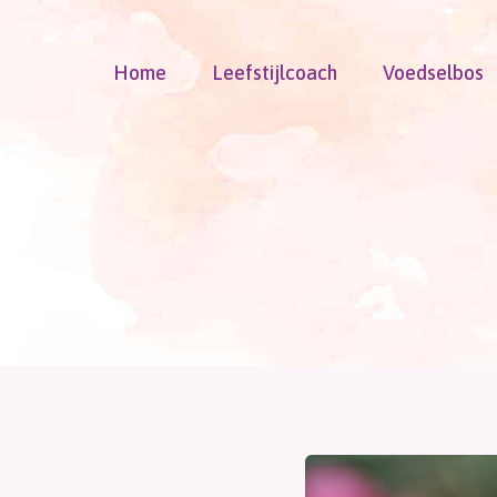
Doorgaan
naar
Home
Leefstijlcoach
Voedselbos
inhoud