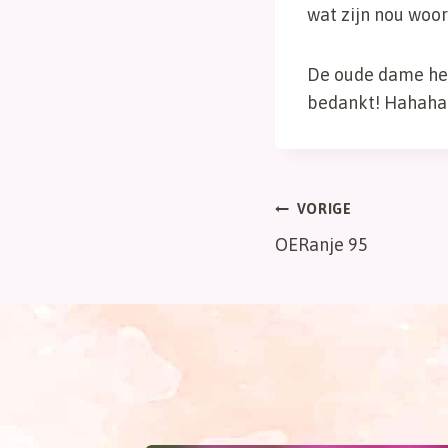
wat zijn nou woo
De oude dame he
bedankt! Hahaha
Bericht
VORIGE
OERanje 95
navigatie