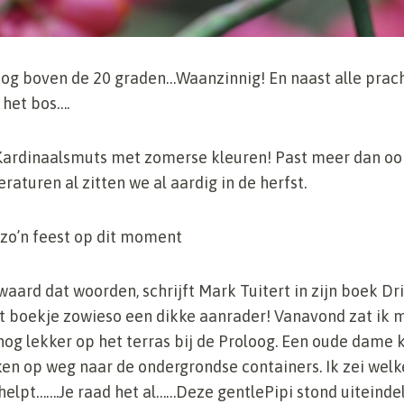
nog boven de 20 graden…Waanzinnig! En naast alle prac
 het bos….
 Kardinaalsmuts met zomerse kleuren! Past meer dan ooi
turen al zitten we al aardig in de herfst.
 zo’n feest op dit moment
aard dat woorden, schrijft Mark Tuitert in zijn boek Dr
it boekje zowieso een dikke aanrader! Vanavond zat ik 
nog lekker op het terras bij de Proloog. Een oude dame
ken op weg naar de ondergrondse containers. Ik zei wel
helpt…….Je raad het al……Deze gentlePipi stond uiteindel