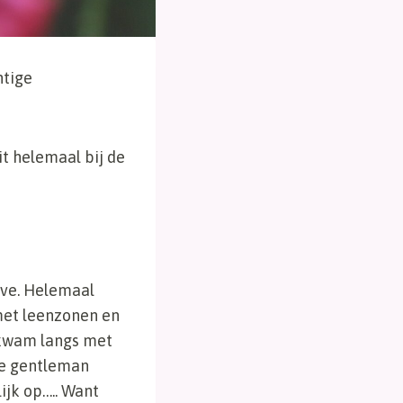
htige
t helemaal bij de
ive. Helemaal
met leenzonen en
 kwam langs met
ke gentleman
ijk op….. Want