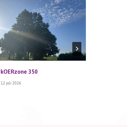
kOERzone 350
Mahonies
12 juli 2026
27 maart 20