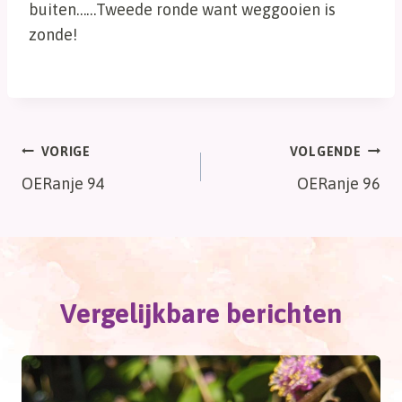
buiten……Tweede ronde want weggooien is
zonde!
Bericht
VORIGE
VOLGENDE
OERanje 94
OERanje 96
navigatie
Vergelijkbare berichten