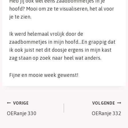
Heb jij ook wel eens zaadbommetjes in je
hoofd? Mooi om ze te visualiseren, het al voor
je te zien.
Ik werd helemaal vrolijk door de
zaadbommetjes in mijn hoofd…En grappig dat
ik ook juist net dit doosje ergens in mijn kast
zag staan op zoek naar heel wat anders.
Fijne en mooie week gewenst!
Bericht
VORIGE
VOLGENDE
OERanje 330
OERanje 332
navigatie