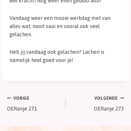
wel kracht! Nog weer even geduld aub!
Vandaag weer een mooie werkdag met van
alles wat, nooit saai en vooral ook veel
gelachen.
Heb jij vandaag ook gelachen? Lachen is
namelijk heel goed voor je!
Bericht
VORIGE
VOLGENDE
OERanje 271
OERanje 273
navigatie