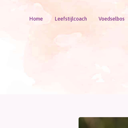
Doorgaan
naar
Home
Leefstijlcoach
Voedselbos
inhoud