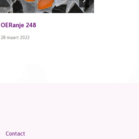
OERanje 248
Bestelli
28 maart 2023
4 december
Contact