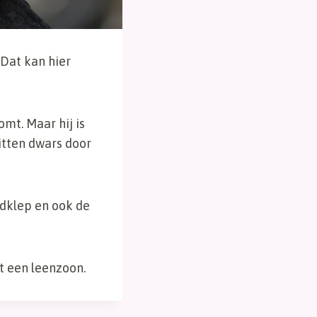
 Dat kan hier
omt. Maar hij is
itten dwars door
adklep en ook de
t een leenzoon.