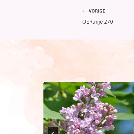
Bericht
VORIGE
OERanje 270
navigatie