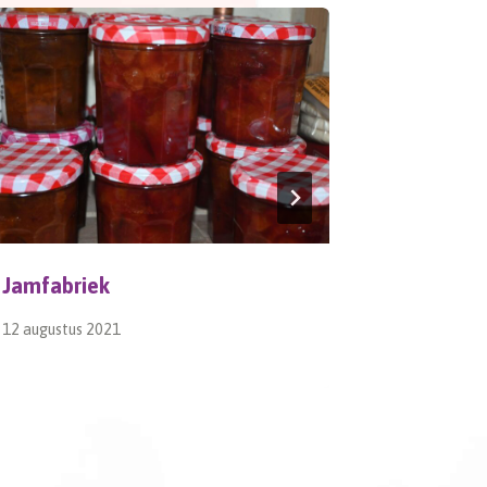
Jamfabriek
Dag 123,
12 augustus 2021
15 februari 