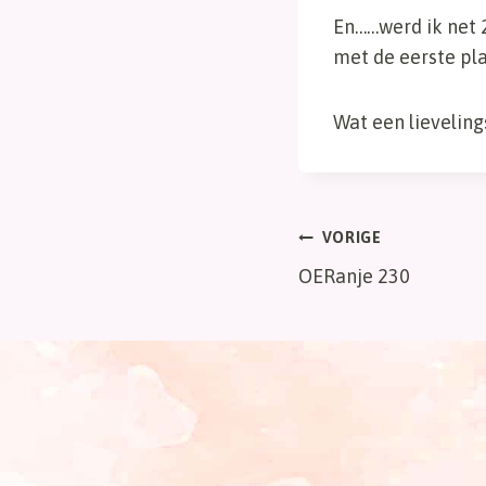
En……werd ik net 2
met de eerste pl
Wat een lieveling
Bericht
VORIGE
OERanje 230
navigatie