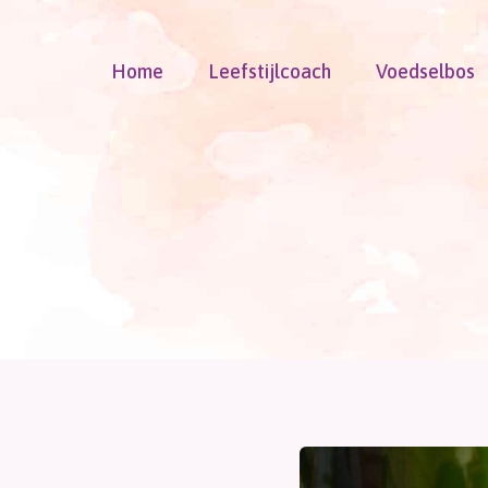
Doorgaan
naar
Home
Leefstijlcoach
Voedselbos
inhoud