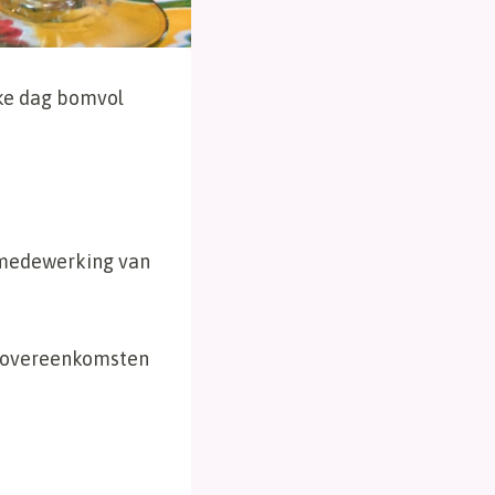
jke dag bomvol
 medewerking van
n overeenkomsten