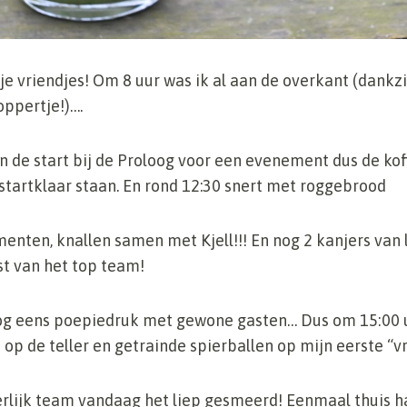
 je vriendjes! Om 8 uur was ik al aan de overkant (dankzi
ppertje!)….
de start bij de Proloog voor een evenement dus de koff
tartklaar staan. En rond 12:30 snert met roggebrood
enten, knallen samen met Kjell!!! En nog 2 kanjers van 
st van het top team!
og eens poepiedruk met gewone gasten… Dus om 15:00 uu
op de teller en getrainde spierballen op mijn eerste “v
rlijk team vandaag het liep gesmeerd! Eenmaal thuis ha