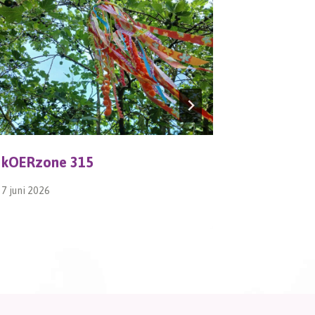
kOERzone 315
kOERz 2
7 juni 2026
29 april 202