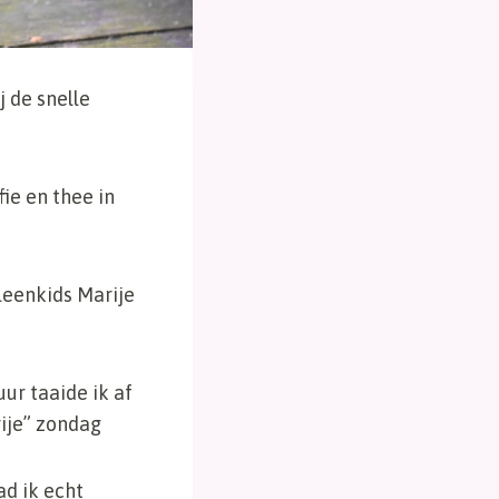
j de snelle
ie en thee in
leenkids Marije
r taaide ik af
rije” zondag
d ik echt