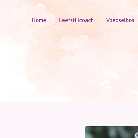
Doorgaan
naar
Home
Leefstijlcoach
Voedselbos
inhoud