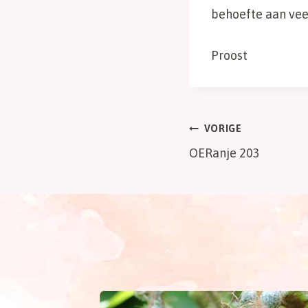
behoefte aan vee
Proost
Bericht
VORIGE
OERanje 203
navigatie