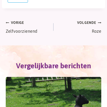
tags:
Bericht
VORIGE
VOLGENDE
Zelfvoorzienend
Roze
navigatie
Vergelijkbare berichten