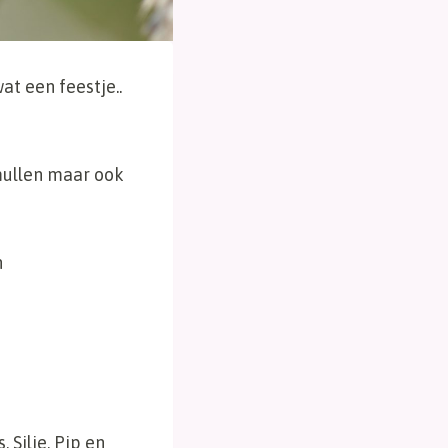
t een feestje..
 smullen maar ook
n
Silje, Pip en