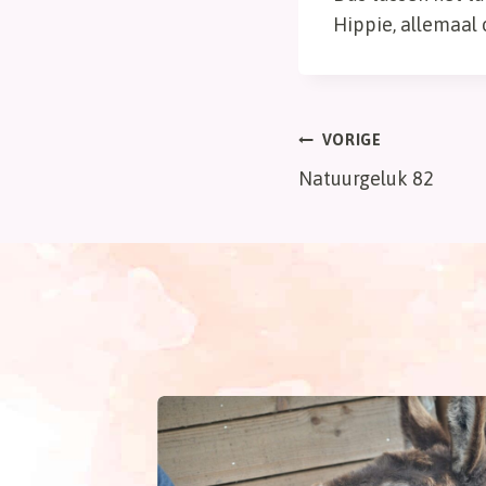
Hippie, allemaal 
Bericht
VORIGE
Natuurgeluk 82
navigatie