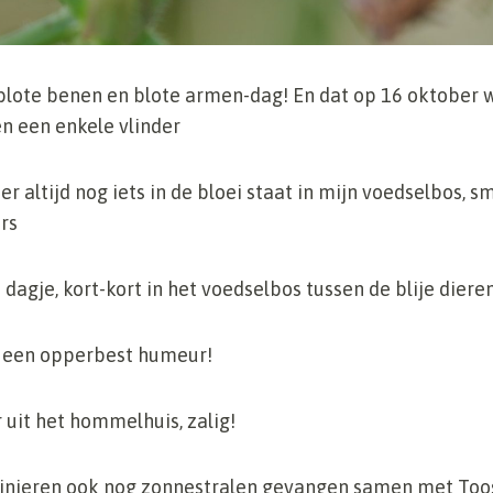
lote benen en blote armen-dag! En dat op 16 oktober wa
en een enkele vlinder
s er altijd nog iets in de bloei staat in mijn voedselbos,
rs
 dagje, kort-kort in het voedselbos tussen de blije diere
 een opperbest humeur!
uit het hommelhuis, zalig!
inieren ook nog zonnestralen gevangen samen met Toos, 