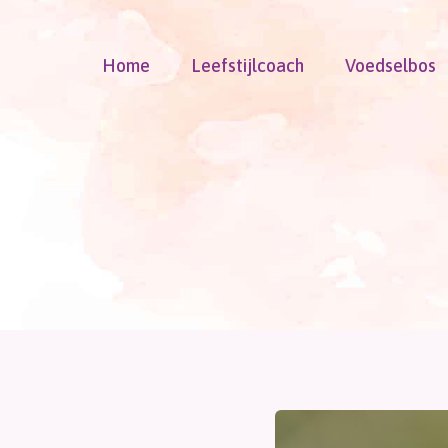
Doorgaan
naar
Home
Leefstijlcoach
Voedselbos
inhoud