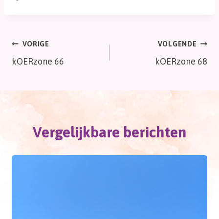
Bericht
VORIGE
VOLGENDE
kOERzone 66
kOERzone 68
navigatie
Vergelijkbare berichten