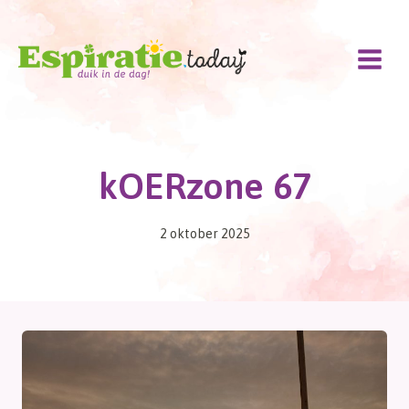
Doorgaan
naar
inhoud
kOERzone 67
2 oktober 2025