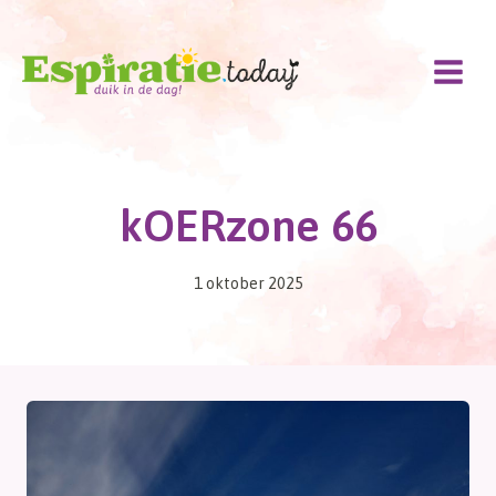
Doorgaan
naar
inhoud
kOERzone 66
1 oktober 2025