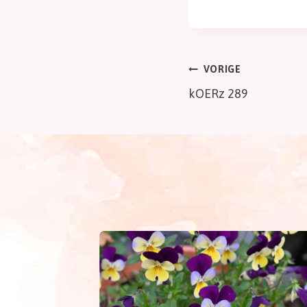
Bericht
VORIGE
kOERz 289
navigatie