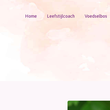
Doorgaan
naar
Home
Leefstijlcoach
Voedselbos
inhoud