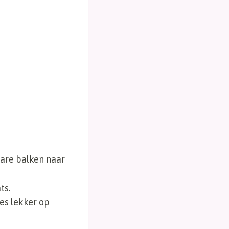
ware balken naar
ts.
ees lekker op