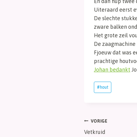
En dan hup twee d
Uiteraard eerst e
De slechte stukk
zware balken ond
Het grote zeil vo
De zaagmachine en
Fjoeuw dat was e
prachtige houtvo
Johan bedankt
Jo
Bericht
#
hout
tags:
Bericht
VORIGE
Vetkruid