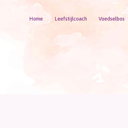
Doorgaan
naar
Home
Leefstijlcoach
Voedselbos
inhoud