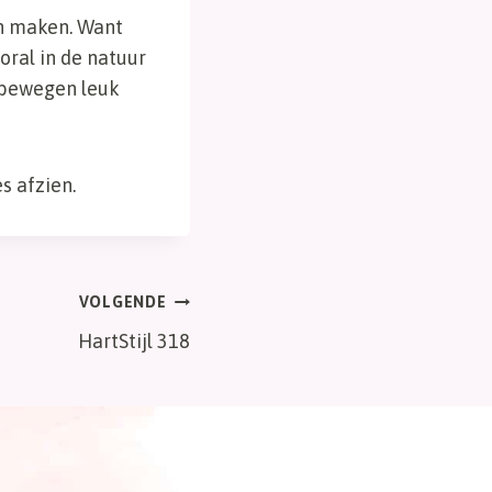
ten maken. Want
ral in de natuur
 bewegen leuk
s afzien.
VOLGENDE
HartStijl 318