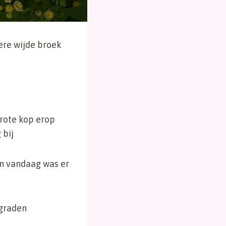
ere wijde broek
rote kop erop
 bij
En vandaag was er
 graden