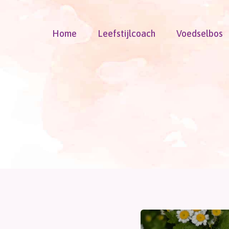
Doorgaan
naar
Home
Leefstijlcoach
Voedselbos
inhoud