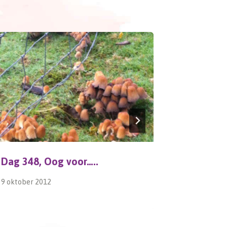
Dag 348, Oog voor…..
Twittere
9 oktober 2012
16 decembe