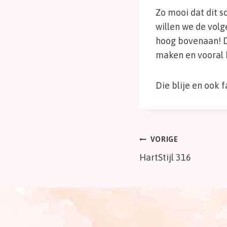
Zo mooi dat dit s
willen we de vol
hoog bovenaan! D
maken en vooral 
Die blije en ook 
Bericht
VORIGE
HartStijl 316
navigatie