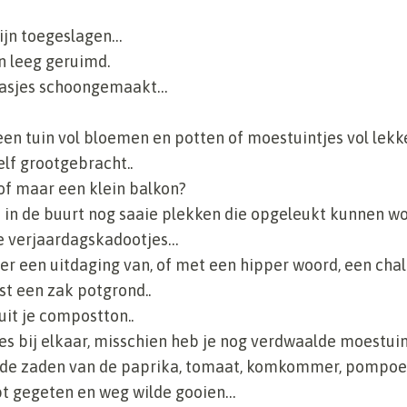
zijn toegeslagen…
 leeg geruimd.
asjes schoongemaakt…
een tuin vol bloemen en potten of moestuintjes vol lekke
lf grootgebracht..
of maar een klein balkon?
jou in de buurt nog saaie plekken die opgeleukt kunnen 
e verjaardagskadootjes…
r een uitdaging van, of met een hipper woord, een chal
st een zak potgrond..
it je compostton..
es bij elkaar, misschien heb je nog verdwaalde moestui
s de zaden van de paprika, tomaat, komkommer, pompoen
ebt gegeten en weg wilde gooien…