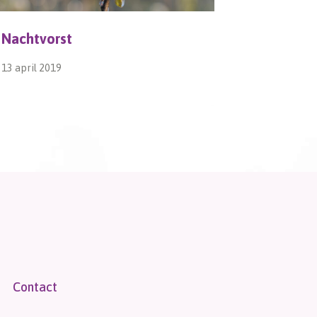
Nachtvorst
Bloemen
13 april 2019
1 mei 2017
Contact