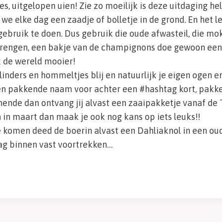
jes, uitgelopen uien! Zie zo moeilijk is deze uitdaging he
we elke dag een zaadje of bolletje in de grond. En het l
ebruik te doen. Dus gebruik die oude afwasteil, die mok
brengen, een bakje van de champignons doe gewoon een
 de wereld mooier!
vlinders en hommeltjes blij en natuurlijk je eigen ogen e
en pakkende naam voor achter een #hashtag kort, pakke
nende dan ontvang jij alvast een zaaipakketje vanaf de T
 in maart dan maak je ook nog kans op iets leuks!!
e komen deed de boerin alvast een Dahliaknol in een ou
ag binnen vast voortrekken…