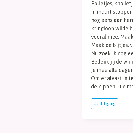
Bolletjes, knollet
In maart stoppen 
nog eens aan herg
kringloop wilde 
vooral mee. Maak
Maak de bijtjes, 
Nu zoek ik nog e
Bedenk jij de win
je mee alle dagen
Om er alvast in t
de kippen. Die m
Bericht
#
Uitdaging
tags: