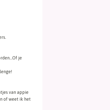
rs.
worden…Of je
lenge!
ntjes van appie
 of weet ik het