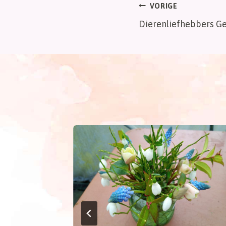
Bericht
VORIGE
Dierenliefhebbers G
navigatie