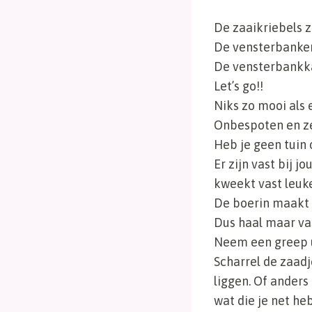
De zaaikriebels 
De vensterbanken
De vensterbankk
Let’s go!!
Niks zo mooi als 
Onbespoten en ze
Heb je geen tuin 
Er zijn vast bij 
kweekt vast leuk
De boerin maakt e
Dus haal maar va
Neem een greep u
Scharrel de zaadj
liggen. Of ander
wat die je net h