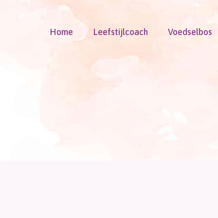
Doorgaan
naar
Home
Leefstijlcoach
Voedselbos
inhoud