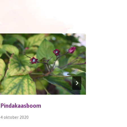
Pindakaasboom
Zaailing
4 oktober 2020
20 augustus