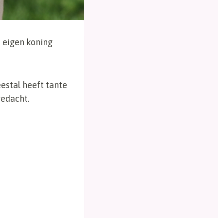
e eigen koning
eestal heeft tante
gedacht.