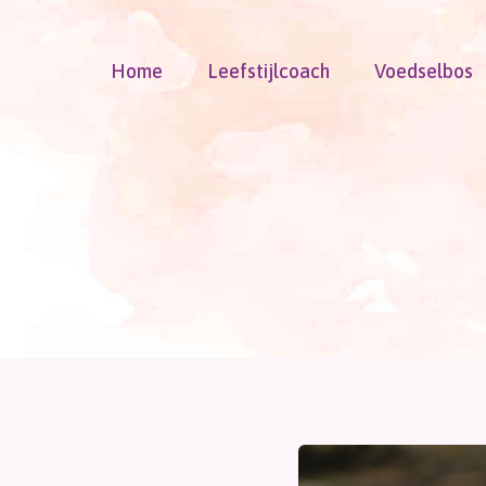
Doorgaan
naar
Home
Leefstijlcoach
Voedselbos
inhoud