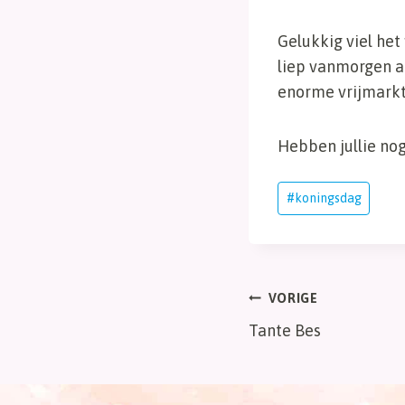
Gelukkig viel he
liep vanmorgen a
enorme vrijmarkt 
Hebben jullie nog
Bericht
#
koningsdag
tags:
Bericht
VORIGE
Tante Bes
navigatie