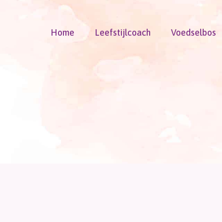
Doorgaan
naar
Home
Leefstijlcoach
Voedselbos
inhoud