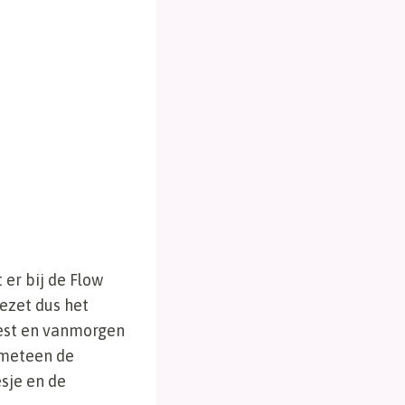
 er bij de Flow
ezet dus het
eest en vanmorgen
Zometeen de
sje en de