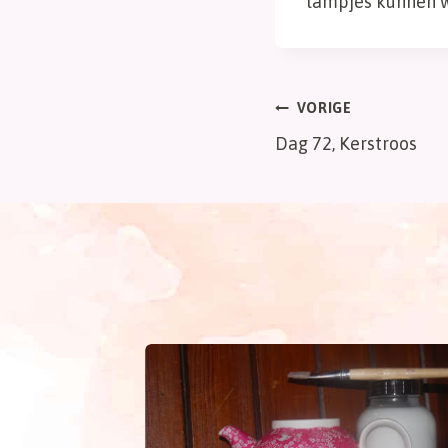
lampjes kunnen w
Bericht
VORIGE
Dag 72, Kerstroos
navigatie