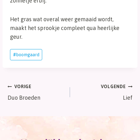
zonnetje erbij.
Het gras wat overal weer gemaaid wordt,
maakt het sprookje compleet qua heerlijke
geur.
Bericht
#
boomgaard
tags:
Bericht
VORIGE
VOLGENDE
Duo Broeden
Lief
navigatie