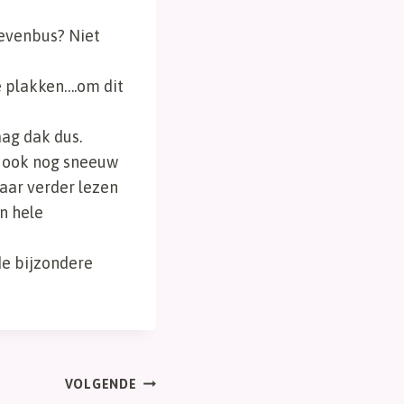
ievenbus? Niet
e plakken….om dit
aag dak dus.
gt ook nog sneeuw
maar verder lezen
en hele
de bijzondere
VOLGENDE