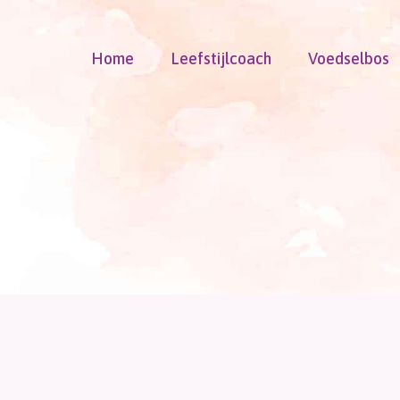
Doorgaan
naar
Home
Leefstijlcoach
Voedselbos
inhoud