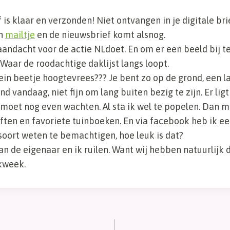
 is klaar en verzonden! Niet ontvangen in je digitale br
en
mailtje
en de nieuwsbrief komt alsnog.
aandacht voor de actie NLdoet. En om er een beeld bij t
 Waar de roodachtige daklijst langs loopt.
ein beetje hoogtevrees??? Je bent zo op de grond, een l
d vandaag, niet fijn om lang buiten bezig te zijn. Er li
 moet nog even wachten. Al sta ik wel te popelen. Dan 
riften en favoriete tuinboeken. En via facebook heb ik e
ort weten te bemachtigen, hoe leuk is dat?
an de eigenaar en ik ruilen. Want wij hebben natuurlijk 
kweek.