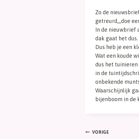
Zo de nieuwsbrief
getreurd,,,,doe e
In de nieuwbrief 
dak gaat het dus.
Dus heb je een kl
Wat een koude win
dus het tuinieren
in de tuintijdsch
onbekende muntso
Waarschijnlijk ga
bijenboom in de 
Bericht
VORIGE