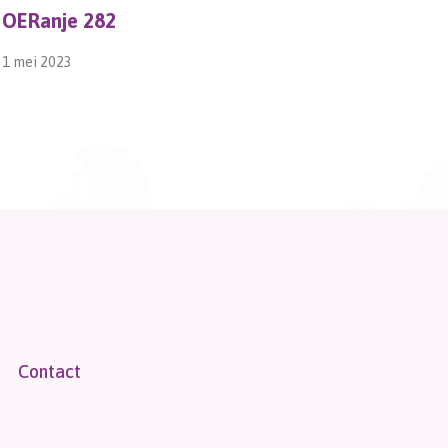
OERanje 282
Dag 153
1 mei 2023
16 maart 20
Contact